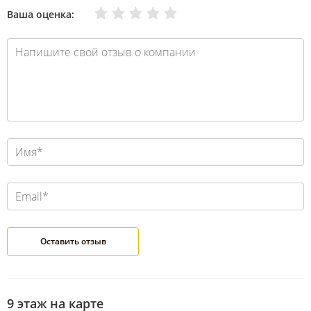
Очень плохо
Нормально
Плохо
Хорошо
Отлично
Ваша оценка:
9 этаж на карте