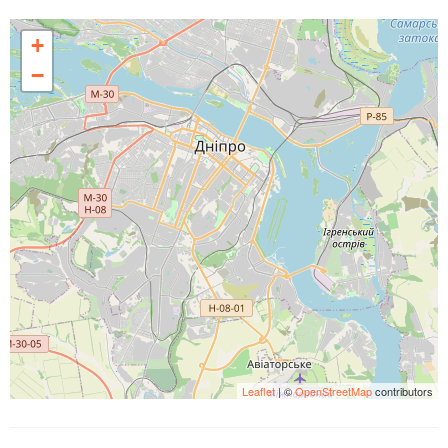
+
−
Leaflet
| ©
OpenStreetMap
contributors