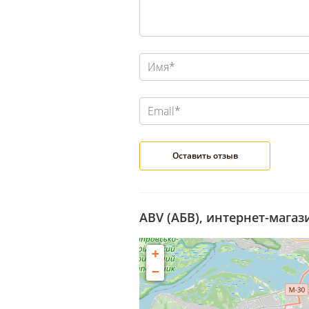
ABV (АБВ), интернет-магаз
+
−