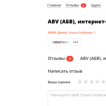
Отзывы
Главная
Адрес
0
ABV (АБВ), интерне
49000, Днепр, Улица Боброва, 1
+380(67)634-40-10
Отзывы
ABV (АБВ), 
0
Написать отзыв
Очень плохо
Нормально
Плохо
Хорошо
Отлично
Ваша оценка: