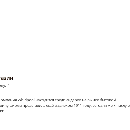
газин
рпул"
 компания Whirlpool находится среди лидеров на рынке бытовой
ну фирма представила ещё в далеком 1911 году, сегодня же к числу е
ики…