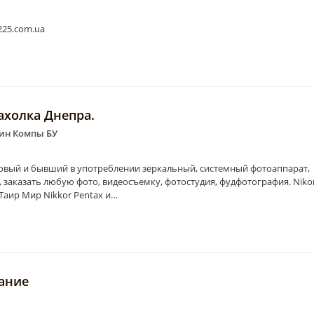
225.com.ua
ахолка Днепра.
зин Компы БУ
овый и бывший в употреблении зеркальный, системный фотоаппарат,
 заказать любую фото, видеосъемку, фотостудия, фудфотография. Niko
Таир Мир Nikkor Pentax и…
ание