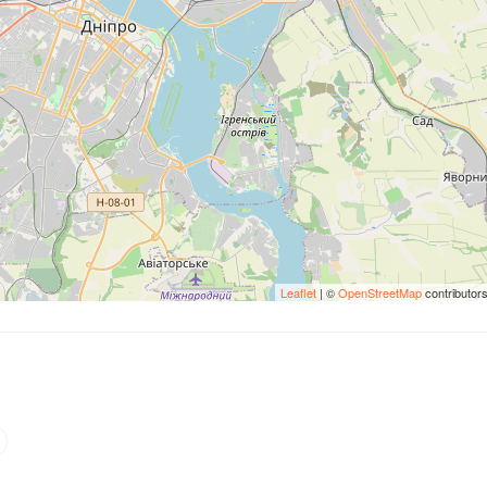
Leaflet
| ©
OpenStreetMap
contributor