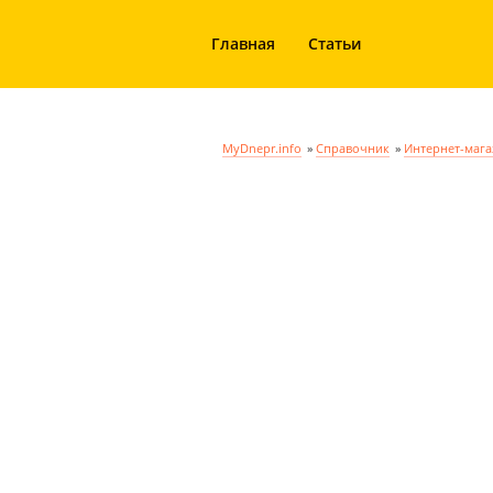
Главная
Статьи
MyDnepr.info
»
Справочник
»
Интернет-маг