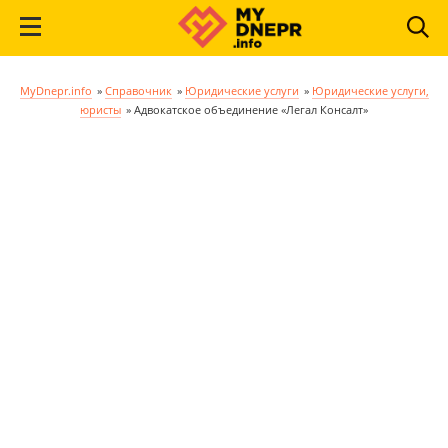
MyDnepr.info
»
Справочник
»
Юридические услуги
»
Юридические услуги,
юристы
»
Адвокатское объединение «Легал Консалт»