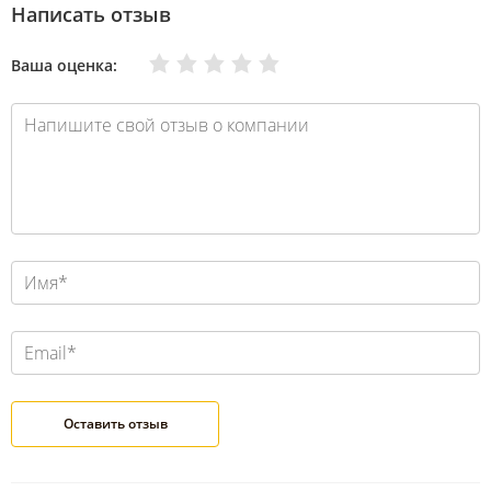
Написать отзыв
Очень плохо
Нормально
Плохо
Хорошо
Отлично
Ваша оценка: