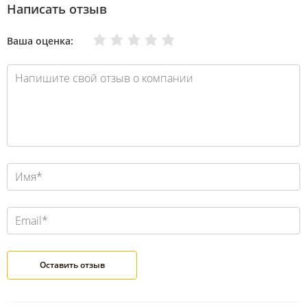
Написать отзыв
Очень плохо
Нормально
Плохо
Хорошо
Отлично
Ваша оценка: