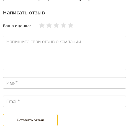
Написать отзыв
Очень плохо
Нормально
Плохо
Хорошо
Отлично
Ваша оценка: