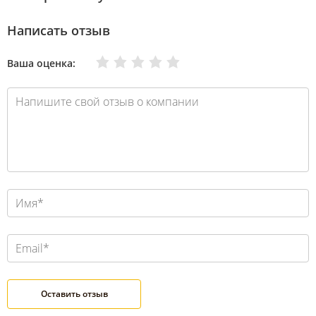
Написать отзыв
Очень плохо
Нормально
Плохо
Хорошо
Отлично
Ваша оценка: