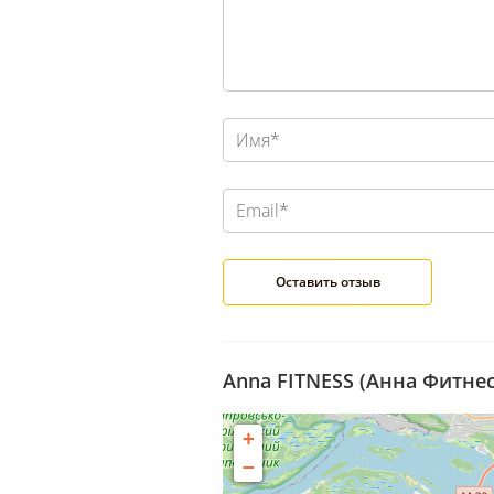
Anna FITNESS (Анна Фитнес
+
−