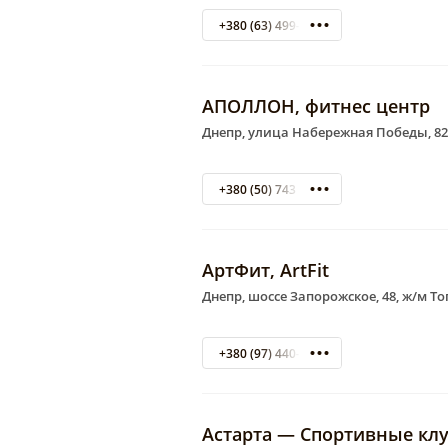
+380 (63) 499-87-15
АПОЛЛОН, фитнес центр
Днепр, улица Набережная Победы, 82
+380 (50) 743 37 31
АртФит, АrtFit
Днепр, шоссе Запорожское, 48, ж/м Топ
+380 (97) 440-85-88
Астарта — Спортивные кл