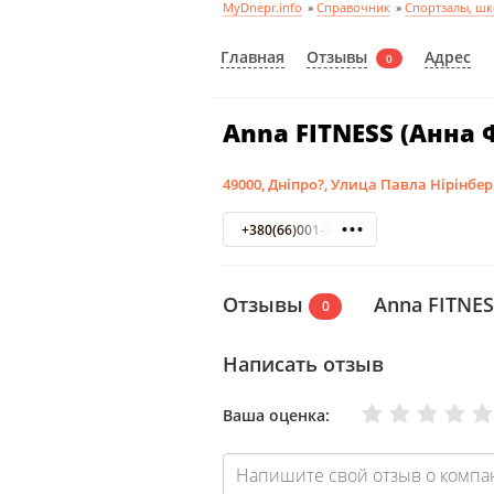
MyDnepr.info
»
Справочник
»
Спортзалы, шк
Отзывы
Главная
Адрес
0
Anna FITNESS (Анна 
49000, Дніпро?, Улица Павла Нірінберг
+380(66)001-36-29
Отзывы
Anna FITNES
0
Написать отзыв
Очень плохо
Нормально
Плохо
Хорошо
Отлично
Ваша оценка: