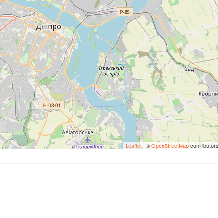
Leaflet
| ©
OpenStreetMap
contributor