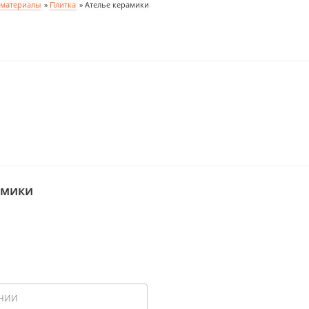
 материалы
»
Плитка
»
Ателье керамики
амики