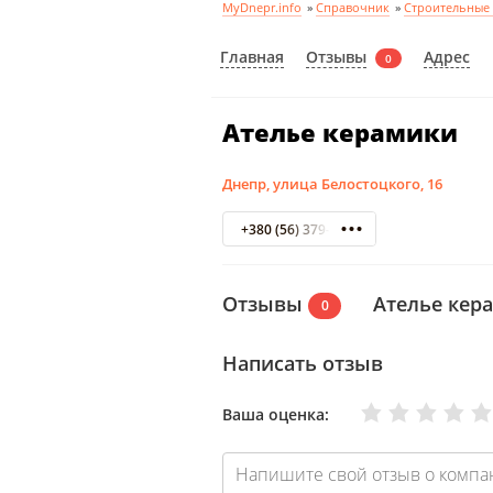
MyDnepr.info
»
Справочник
»
Строительные
Отзывы
Главная
Адрес
0
Ателье керамики
Днепр, улица Белостоцкого, 16
+380 (56) 379-09-90
Отзывы
Ателье кер
0
Написать отзыв
Очень плохо
Нормально
Плохо
Хорошо
Отлично
Ваша оценка: