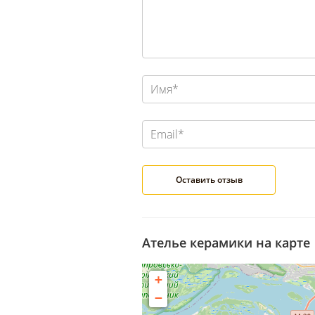
Ателье керамики на карте
+
−