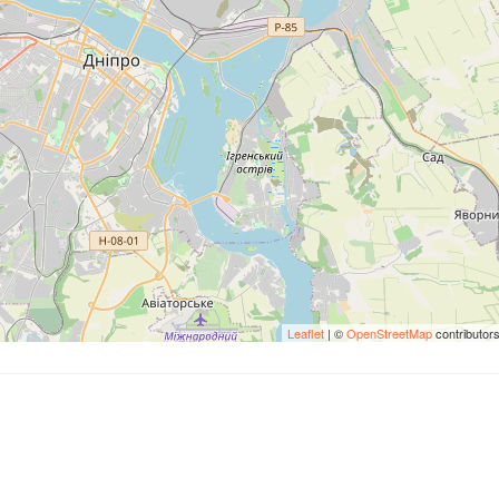
Leaflet
| ©
OpenStreetMap
contributor