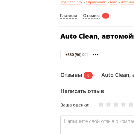
MyDnepr.info
»
Справочник
»
Авто
»
Автомой
Отзывы
Главная
0
Auto Clean, автомо
+380 (96) 007-90-14
Отзывы
Auto Clean,
0
Написать отзыв
Очень плохо
Нормально
Плохо
Хорошо
Отлично
Ваша оценка: