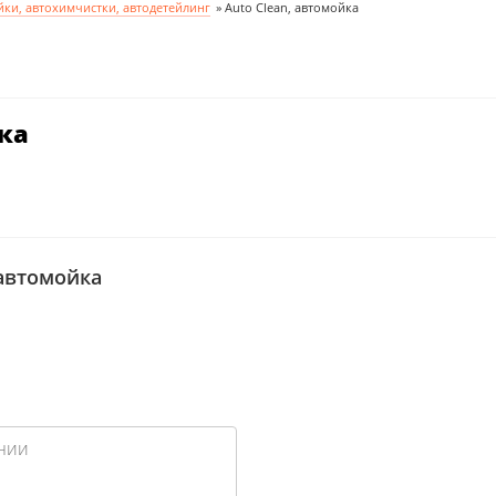
ки, автохимчистки, автодетейлинг
»
Auto Clean, автомойка
йка
 автомойка