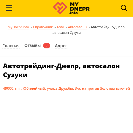
MyDnepr.info
»
Справочник
»
Авто
»
Автосалоны
»
Автотрейдинг-Днепр,
автосалон Сузуки
Отзывы
Главная
Адрес
0
Автотрейдинг-Днепр, автосалон
Сузуки
49000, пгт. Юбилейный, улица Дружбы, 3-а, напротив Золотых ключей