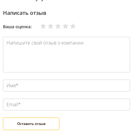
Написать отзыв
Очень плохо
Нормально
Плохо
Хорошо
Отлично
Ваша оценка: