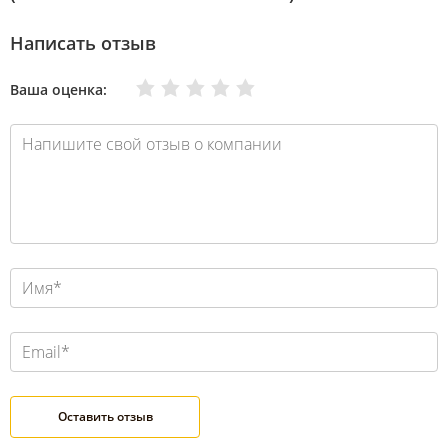
Написать отзыв
Очень плохо
Нормально
Плохо
Хорошо
Отлично
Ваша оценка: