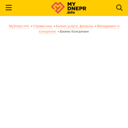
MyDnepr.info
»
Справочник
»
Бизнес-услуги, финансы
»
Менеджмент и
консалтинг
»
Бизнес Консалтинг