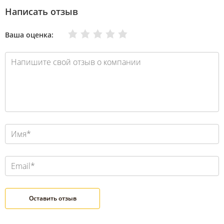
Написать отзыв
Очень плохо
Нормально
Плохо
Хорошо
Отлично
Ваша оценка: