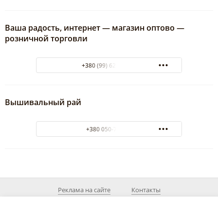
Ваша радость, интернет — магазин оптово —
розничной торговли
+380 (99) 629-65-71
Вышивальный рай
+380 050-700-74
Реклама на сайте
Контакты
© 2026 MyDnepr.info
При использовании материалов из сайта действующая ссылка на источник