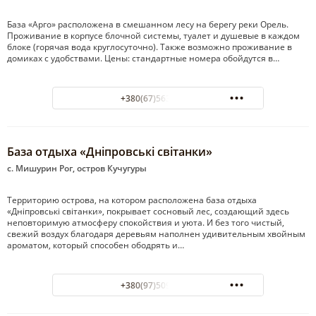
База «Арго» расположена в смешанном лесу на берегу реки Орель.
Проживание в корпусе блочной системы, туалет и душевые в каждом
блоке (горячая вода круглосуточно). Также возможно проживание в
домиках с удобствами. Цены: стандартные номера обойдутся в…
+380(67)563-54-51
База отдыха «Дніпровські світанки»
с. Мишурин Рог, остров Кучугуры
Территорию острова, на котором расположена база отдыха
«Дніпровські світанки», покрывает сосновый лес, создающий здесь
неповторимую атмосферу спокойствия и уюта. И без того чистый,
свежий воздух благодаря деревьям наполнен удивительным хвойным
ароматом, который способен ободрять и…
+380(97)509-55-33