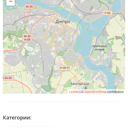
−
Leaflet
| ©
OpenStreetMap
contributors
Категории: