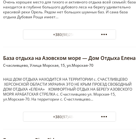
Очень хорошее место для тихого и активного отдыха всей семьей: база
находится в глубине большого дубового леса на берегу удивительно
красивой реки Орель. Рядом нет больших шумных баз. И сама база
отдыха Дубовая Роща имеет…
+380(98)256-23-71
База отдыха на Азовском море — Дом Отдыха Елена
Счасливцево, Улица Морская, 15, ул.Морская-70
НАШ ДОМ ОТДЫХА НАХОДИТСЯ НА ТЕРРИТОРИИ с. СЧАСТЛИВЦЕВО
ХЕРСОНСКОЙ ОБЛАСТИ УКРАИНА ЭТО НЕ КРЫМ ПРОЕЗД СВОБОДНЫЙ
ДОМ ОТДЫХА «ЕЛЕНА» КОМФОРТНЫЙ ОТДЫХ НА БЕРЕГУ АЗОВСКОГО
МОРЯ АРАБАТСКАЯ СТРЕЛКА с. Счастливцево ул. Морская-15,
ул.Морская-70. На территории с. Счастливцево…
+380(97)484-85-88