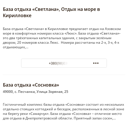
База отдыха «Светлана», Отдых на море в
Кирилловке
База отдыха «Светлана» в Кирилловке предлагает отдых на Азовском
море в комфортных номерах класса «Люкс». База отдыха «Светлана»-
это два трёхэтажных капитальных здания, с закрытым зелёным
двором, 20 номеров класса Люкс. Номера рассчитаны на 2-х, 3-х, 4-х
отдыхающих,…
+380(98)030-79-76
База отдыха «Сосновка»
49000, с. Песчанка, Улица Зоряная, 25
Гостиничный комплекс базы отдыха «Сосновка» состоит из нескольких
отдельно стоящих коттеджей и беседок, расположенных в лесной зоне
на берегу реки «Самарчук». База отдыха «Сосновка» – отличное место
для отдыха в Днепропетровской области. Приятный запах сосен,…