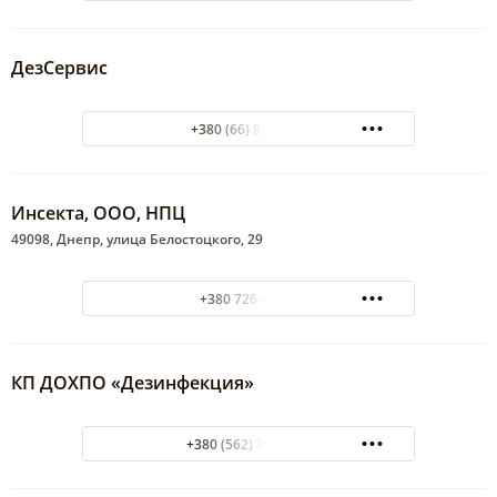
ДезСервис
+380 (66) 8972081
Инсекта, ООО, НПЦ
49098, Днепр, улица Белостоцкого, 29
+380 726-02-24
КП ДОХПО «Дезинфекция»
+380 (562) 33-88-51