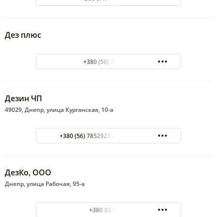
Дез плюс
+380 (56) 7676378
Дезин ЧП
49029, Днепр, улица Курганская, 10-а
+380 (56) 7852923 +380 972612610
ДезКо, ООО
Днепр, улица Рабочая, 95-а
+380 33-94-13