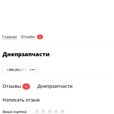
Отзывы
Главная
0
Днепрзапчасти
+380 (99) 014-62-72
Отзывы
Днепрзапчасти
0
Написать отзыв
Очень плохо
Нормально
Плохо
Хорошо
Отлично
Ваша оценка: