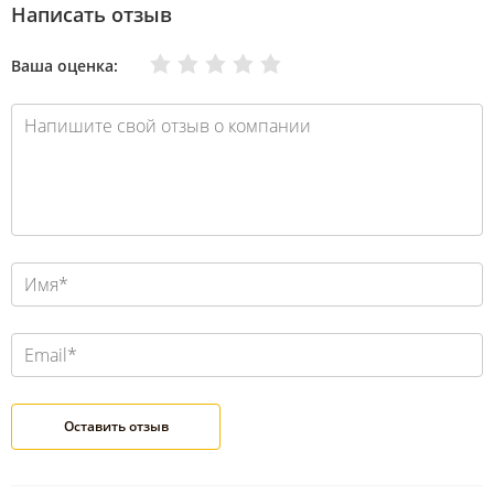
Написать отзыв
Очень плохо
Нормально
Плохо
Хорошо
Отлично
Ваша оценка: