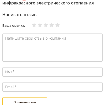
инфракрасного электрического отопления
Написать отзыв
Очень плохо
Нормально
Плохо
Хорошо
Отлично
Ваша оценка: