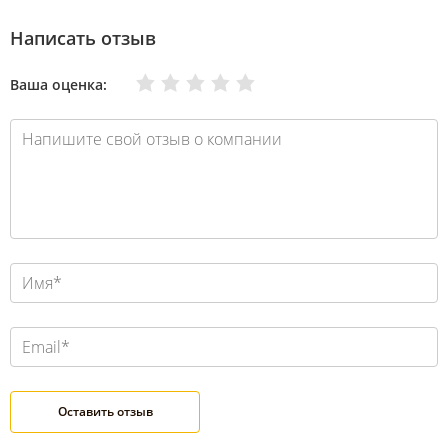
Написать отзыв
Очень плохо
Нормально
Плохо
Хорошо
Отлично
Ваша оценка: