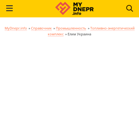
MyDnepr.info
»
Справочник
»
Промышленность
»
Топливно-энергетический
комплекс
»
Елим Украина