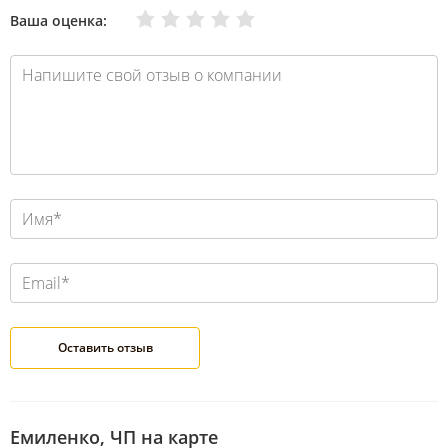
Очень плохо
Нормально
Плохо
Хорошо
Отлично
Ваша оценка:
Емиленко, ЧП на карте