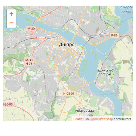
+
−
Leaflet
| ©
OpenStreetMap
contributors