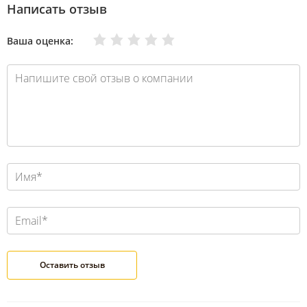
Написать отзыв
Очень плохо
Нормально
Плохо
Хорошо
Отлично
Ваша оценка: