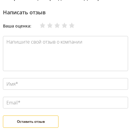
Написать отзыв
Очень плохо
Нормально
Плохо
Хорошо
Отлично
Ваша оценка: