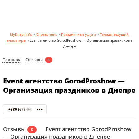
MyDnepr.info
»
Справочник
»
Праздничные услуги
»
Тамада, ведущий,
аниматоры
»
Event агентство GorodProshow — Организация праздников в
Днепре
Отзывы
Главная
0
Event агентство GorodProshow —
Организация праздников в Днепре
+380 (67) 466-17-17
Отзывы
Event агентство GorodProshow
0
— Организация праздников в Днепре