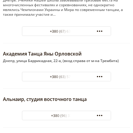
Днепре. Ученики нашей школы завоевывали призовые места на
многочисленных фестивалях и соревнованиях, не однократно
являлись Чемпионами Украины и Мира по современным танцам, а
также принимали участие и…
+380 (67) 636-49-00
Академия Танца Яны Орловской
Днепр, улица Баррикадная, 22-а, (вход справа от м-на Трембита)
+380 (63) 572-21-46
Альнаир, студия восточного танца
+380 (96) 3338203