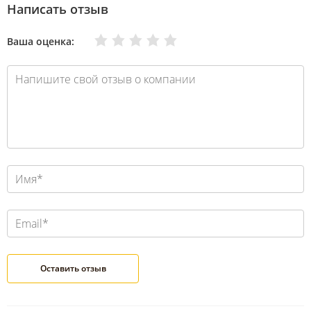
Написать отзыв
Очень плохо
Нормально
Плохо
Хорошо
Отлично
Ваша оценка: