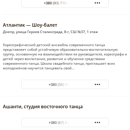
+380 (93) 718-40-93 Анна
Атлантик — Шоу-балет
Днепр, улица Героев Сталинграда, 8-г, СШ №37, 1 этаж
Хореографический детский ансамбль современного танца
представляет собой устойчивую образовательно-воспитательную
группу, основанную на взаимодействии ее руководителя, хореографа и
детей через воспитание, развитие и обучение средствами
современного танца. Школа свадебного танца, приглашает всех
молодожёнов научится танцевать свой…
+380 (50) 594-99-50
Ашанти, студия восточного танца
+380 (67) 632-23-50