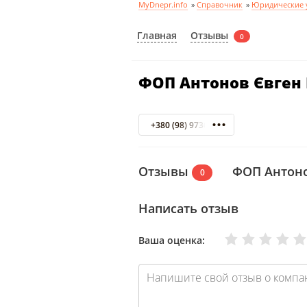
MyDnepr.info
»
Справочник
»
Юридические 
Отзывы
Главная
0
ФОП Антонов Євген
+380 (98) 9736067
Отзывы
ФОП Антоно
0
Написать отзыв
Очень плохо
Нормально
Плохо
Хорошо
Отлично
Ваша оценка: