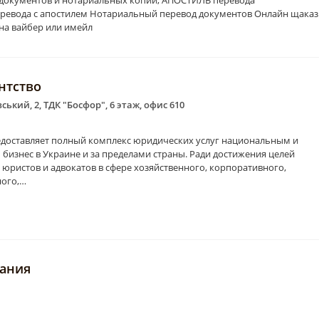
 документов и нотариальных копий, АПОСТИЛЬ перевода
ревода с апостилем Нотариальный перевод документов Онлайн щаказ
 на вайбер или имейл
нтство
ький, 2, ТДК "Босфор", 6 этаж, офис 610
едоставляет полный комплекс юридических услуг национальным и
знес в Украине и за пределами страны. Ради достижения целей
юристов и адвокатов в сфере хозяйственного, корпоративного,
ного,…
кие услуги"
пания