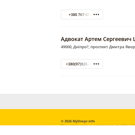
+380 767-08-24
Адвокат Артем Сергеевич
49000, Дніпро?, проспект Дмитра Яво
+380(97)928-47-23
© 2026 MyDnepr.info
При использовании материалов из сайта дей