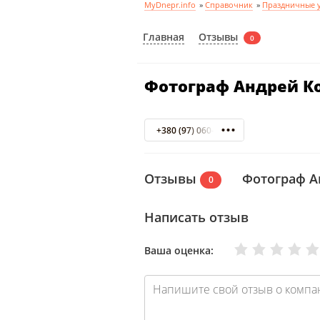
MyDnepr.info
»
Справочник
»
Праздничные у
Отзывы
Главная
0
Фотограф Андрей К
+380 (97) 060-90-53
Отзывы
Фотограф А
0
Написать отзыв
Очень плохо
Нормально
Плохо
Хорошо
Отлично
Ваша оценка: