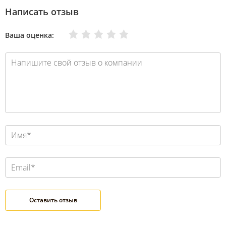
Написать отзыв
Очень плохо
Нормально
Плохо
Хорошо
Отлично
Ваша оценка: