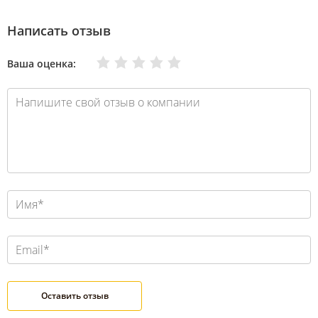
Написать отзыв
Очень плохо
Нормально
Плохо
Хорошо
Отлично
Ваша оценка: