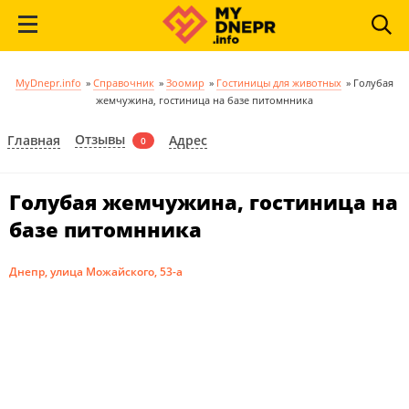
MyDnepr.info
»
Справочник
»
Зоомир
»
Гостиницы для животных
»
Голубая
жемчужина, гостиница на базе питомнника
Отзывы
Главная
Адрес
0
Голубая жемчужина, гостиница на
базе питомнника
Днепр, улица Можайского, 53-а