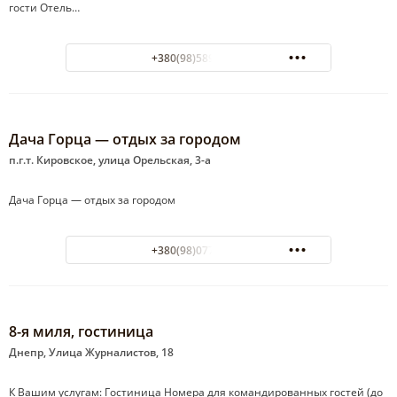
гости Отель…
+380(98)589-30-63
Дача Горца — отдых за городом
п.г.т. Кировское, улица Орельская, 3-а
Дача Горца — отдых за городом
+380(98)077-70-33
8-я миля, гостиница
Днепр, Улица Журналистов, 18
К Вашим услугам: Гостиница Номера для командированных гостей (до