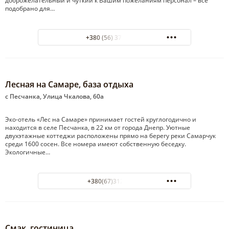
доброжелательный и чуткий к Вашим пожеланиям персонал – все
подобрано для…
+380 (56) 373-37-33
Лесная на Самаре, база отдыха
с Песчанка, Улица Чкалова, 60а
Эко-отель «Лес на Самаре» принимает гостей круглогодично и
находится в селе Песчанка, в 22 км от города Днепр. Уютные
двухэтажные коттеджи расположены прямо на берегу реки Самарчук
среди 1600 сосен. Все номера имеют собственную беседку.
Экологичные…
+380(67)312-42-84
Смак, гостиница