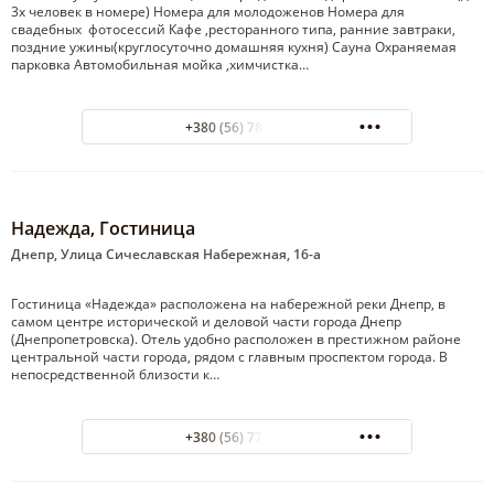
3х человек в номере) Номера для молодоженов Номера для
свадебных фотосессий Кафе ,ресторанного типа, ранние завтраки,
поздние ужины(круглосуточно домашняя кухня) Сауна Охраняемая
парковка Автомобильная мойка ,химчистка…
+380 (56) 788-70-48
Надежда, Гостиница
Днепр, Улица Сичеславская Набережная, 16-а
Гостиница «Надежда» расположена на набережной реки Днепр, в
самом центре исторической и деловой части города Днепр
(Днепропетровска). Отель удобно расположен в престижном районе
центральной части города, рядом с главным проспектом города. В
непосредственной близости к…
+380 (56) 778-15-00