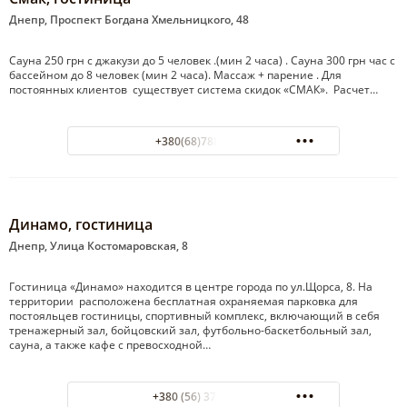
Днепр, Проспект Богдана Хмельницкого, 48
Сауна 250 грн с джакузи до 5 человек .(мин 2 часа) . Сауна 300 грн час с
бассейном до 8 человек (мин 2 часа). Массаж + парение . Для
постоянных клиентов существует система скидок «СМАК». Расчет…
+380(68)788-81-98
Динамо, гостиница
Днепр, Улица Костомаровская, 8
Гостиница «Динамо» находится в центре города по ул.Щорса, 8. На
территории расположена бесплатная охраняемая парковка для
постояльцев гостиницы, спортивный комплекс, включающий в себя
тренажерный зал, бойцовский зал, футбольно-баскетбольный зал,
сауна, а также кафе с превосходной…
+380 (56) 374-36-20