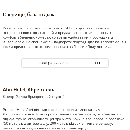
Озерище, база отдыха
Ресторанно-гостиничный комплекс «Озерище» гостеприимно
встречает своих посетителей и предлагает остаться на ночь в
комфортабельных номерах, со всеми удобствами и роскошным
интерьером. На свой вкус вы подберете подходящие вам апартаменты
среди представленных номеров класса «Люкс», «Полу-люкс»,…
+380 (56) 732-44-54 гостиница
Abri Hotel, Абри отель
Днепр, Улица Ярмарочный спуск, 1
Premier Hotel Abri відкрив свої двері гостям і мешканцям
Дніпропетровська. Готель розташований в безпосередній близькості
від культурно-історичного центру міста. Зручна транспортна розв’язка
(50 метрів від автовокзалу, 200 метрів від залізничного вокзалу,
розташовані поруч зупинки міського транспорту)…