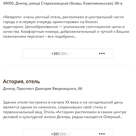
49000, Днепр, улица Староказацкая (бывш. Комсомольская), 66-а
«Newport»- очень уютный отель, расположен в центральной части
города и в первую очередь ориентирован на бизнес
аудиторию. Ценообразование — уникальное соотношение цены и
качества. Комфортные номера, доброжелательный и чуткий к Вашим
пожеланиям персонал – все подобрано…
+380 (56) 375 55 75
Астория, отель
Днепр, Проспект Дмитрия Яворницкого, 66
Здание отеля построено в начале XX века и на сегодняшний день
является одним из немногих, сохранивших свой стиль и
первоначальный вид. Отель «Астория» расположен в самом центре
деловой и культурной жизни Днепра, рядом находятся Оперный…
+380 (56) 376-03-00