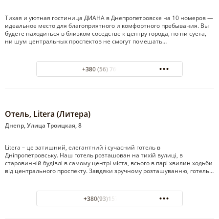
Тихая и уютная гостиница ДИАНА в Днепропетровске на 10 номеров —
идеальное место для благоприятного и комфортного пребывания. Вы
будете находиться в близком соседстве к центру города, но ни суета,
ни шум центральных проспектов не смогут помешать…
+380 (56) 760-83-50
Отель, Litera (Литера)
Днепр, Улица Троицкая, 8
Litera – це затишний, елегантний і сучасний готель в
Дніпропетровську. Наш готель розташован на тихій вулиці, в
старовинній будівлі в самому центрі міста, всього в парі хвилин ходьби
від центрального проспекту. Завдяки зручному розташуванню, готель…
+380(93)157-83-40