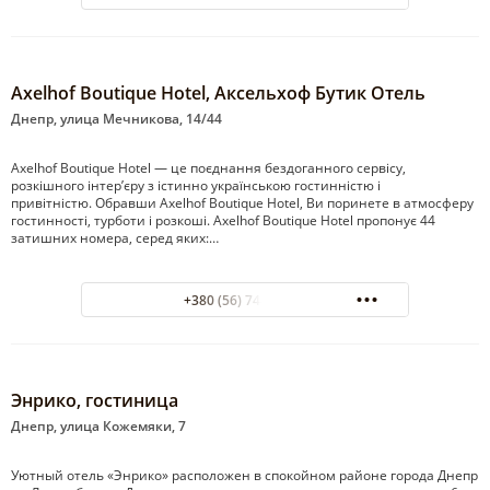
Axelhof Boutique Hotel, Аксельхоф Бутик Отель
Днепр, улица Мечникова, 14/44
Axelhof Boutique Hotel — це поєднання бездоганного сервісу,
розкішного інтер’єру з істинно українською гостинністю і
привітністю. Обравши Axelhof Boutique Hotel, Ви поринете в атмосферу
гостинності, турботи і розкоші. Axelhof Boutique Hotel пропонує 44
затишних номера, серед яких:…
+380 (56) 744-07-07
Энрико, гостиница
Днепр, улица Кожемяки, 7
Уютный отель «Энрико» расположен в спокойном районе города Днепр