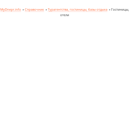
MyDnepr.info
»
Справочник
»
Турагентства, гостиницы, базы отдыха
»
Гостиницы,
отели