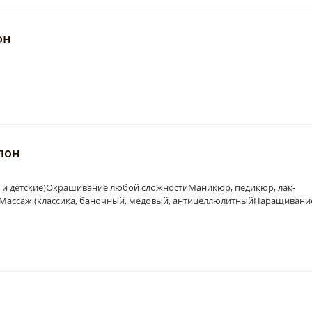
он
лон
е и детские)Окрашивание любой сложностиМаникюр, педикюр, лак-
Массаж (классика, баночный, медовый, антицеллюлитныйНаращивани