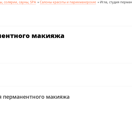
ы, солярии, сауны, SPA
»
Салоны красоты и парикмахерские
»
Игла, студия перма
анентного макияжа
ия перманентного макияжа