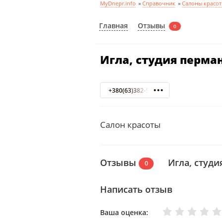
MyDnepr.info
»
Справочник
»
Салоны красот
Отзывы
Главная
0
Игла, студия перм
+380(63)382-58-78
Салон красоты
Отзывы
Игла, студ
0
Написать отзыв
Очень плохо
Нормально
Плохо
Хорошо
Отлично
Ваша оценка: