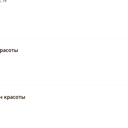
, 79
красоты
он красоты