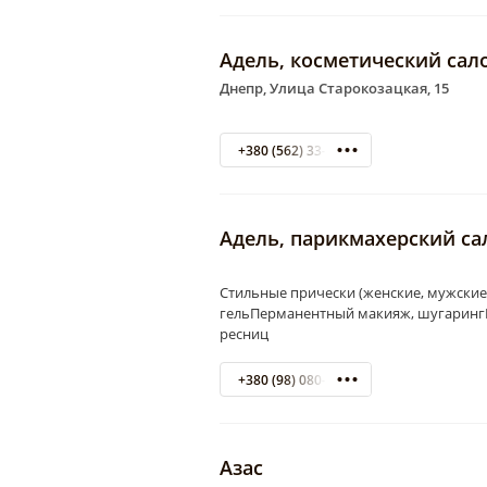
Адель, косметический сал
Днепр, Улица Старокозацкая, 15
+380 (562) 33-33-49
Адель, парикмахерский са
Стильные прически (женские, мужски
гельПерманентный макияж, шугаринг
ресниц
+380 (98) 080-85-00
Азас