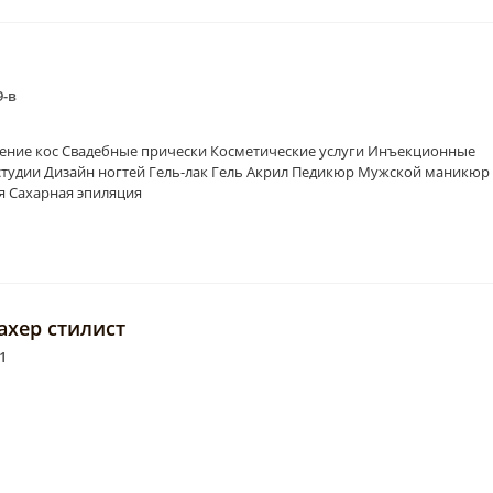
9-в
тение кос Свадебные прически Косметические услуги Инъекционные
студии Дизайн ногтей Гель-лак Гель Акрил Педикюр Мужской маникюр
я Сахарная эпиляция
ахер стилист
1