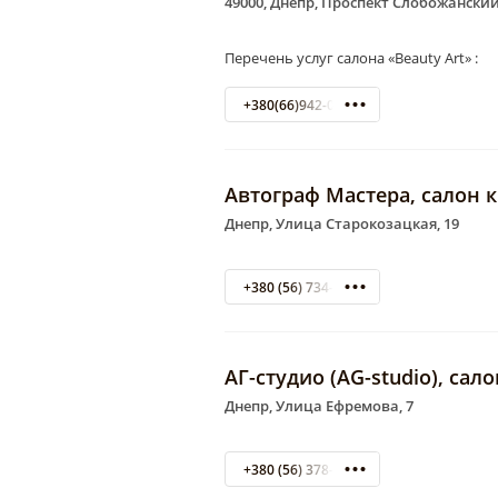
49000, Днепр, Проспект Слобожанский
Перечень услуг салона «Beauty Art» :
+380(66)942-05-02
Автограф Мастера, салон 
Днепр, Улица Старокозацкая, 19
+380 (56) 734-51-37
АГ-студио (AG-studio), сал
Днепр, Улица Ефремова, 7
+380 (56) 378-00-80