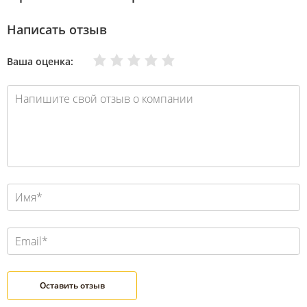
Написать отзыв
Очень плохо
Нормально
Плохо
Хорошо
Отлично
Ваша оценка: