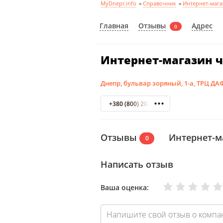
MyDnepr.info
»
Справочник
»
Интернет-маг
Отзывы
Главная
Адрес
0
Интернет-магазин че
Днепр, бульвар зоряный, 1-а, ТРЦ ДА
+380 (800) 204 060
Отзывы
Интернет-ма
0
Написать отзыв
Очень плохо
Нормально
Плохо
Хорошо
Отлично
Ваша оценка: