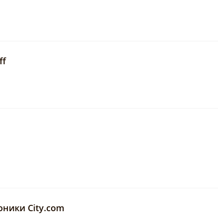
ff
оники City.com