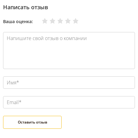
Написать отзыв
Очень плохо
Нормально
Плохо
Хорошо
Отлично
Ваша оценка: