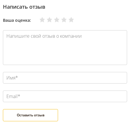
Написать отзыв
Очень плохо
Нормально
Плохо
Хорошо
Отлично
Ваша оценка: