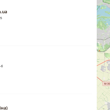
n.ua
05
-б
їна)