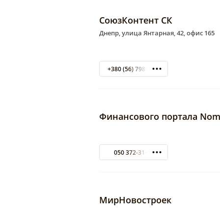
СоюзКонтент СК
Днепр, улица Янтарная, 42, офис 165
+380 (56) 798-45-80
Финансового портала Nom
050 372-31-69
МирНовостроек