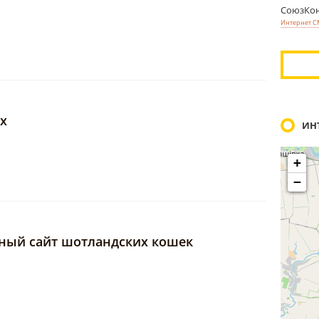
СоюзКон
Интернет 
х
ИН
+
−
ный сайт шотландских кошек