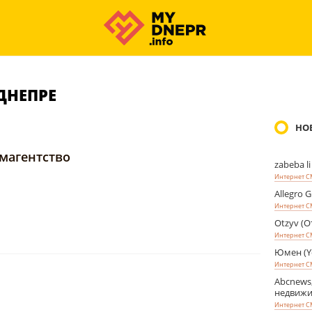
ДНЕПРЕ
НО
магентство
zabeba li
Интернет 
Allegro 
Интернет 
Otzyv (О
Интернет 
Юмен (Y
Интернет 
Abcnews
недвижи
Интернет 