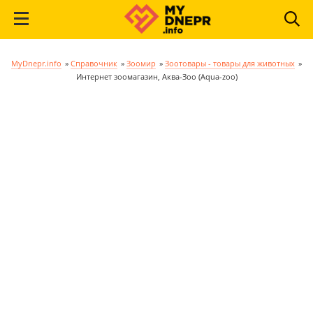
MyDnepr.info
»
Справочник
»
Зоомир
»
Зоотовары - товары для животных
»
Интернет зоомагазин, Аква-Зоо (Aqua-zoo)