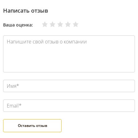
Написать отзыв
Очень плохо
Нормально
Плохо
Хорошо
Отлично
Ваша оценка: