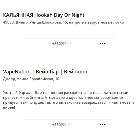
КАЛЬЯННАЯ Hookah Day Or Night
49080, Днепр, Улица Шолохова, 15, напротив варуса новые лотки
+380(97)094-17-61
VapeNation | Вейп-бар | Вейп-шоп
Днепр, Улица Европейская, 10
Уютный бар даст Вам полностью расслабиться и насладиться всеми
прелестями вэйпинга. Атмосфера и музыкальное сопровождение
придутся вам по душе, так что вы захотите возвращаться к нам вновь и
вновь!
+380(99)637-17-17