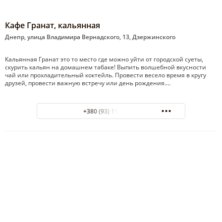
Кафе Гранат, кальянная
Днепр, улица Владимира Вернадского, 13, Дзержинского
Кальянная Гранат это то место где можно уйти от городской суеты,
скурить кальян на домашнем табаке! Выпить волшебной вкусности
чай или прохладительный коктейль. Провести весело время в кругу
друзей, провести важную встречу или день рождения….
+380 (93) 112-23-70