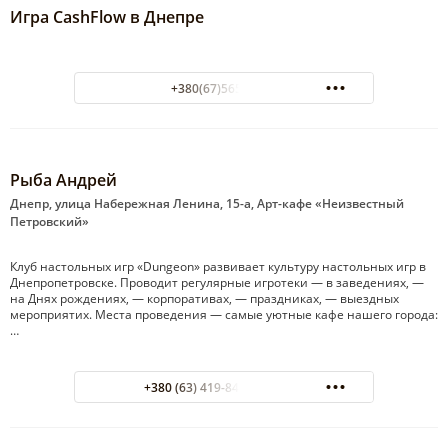
Игра CashFlow в Днепре
+380(67)565-57-60
Рыба Андрей
Днепр, улица Набережная Ленина, 15-а, Арт-кафе «Неизвестный
Петровский»
Клуб настольных игр «Dungeon» развивает культуру настольных игр в
Днепропетровске. Проводит регулярные игротеки — в заведениях, —
на Днях рождениях, — корпоративах, — праздниках, — выездных
мероприятих. Места проведения — самые уютные кафе нашего города:
…
+380 (63) 419-84-23 Кирилл