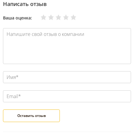
Написать отзыв
Очень плохо
Нормально
Плохо
Хорошо
Отлично
Ваша оценка: