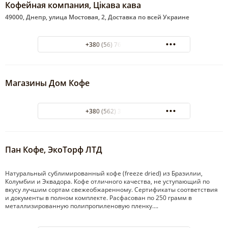
Кофейная компания, Цікава кава
49000, Днепр, улица Мостовая, 2, Доставка по всей Украине
+380 (56) 767-08-03
Магазины Дом Кофе
+380 (562) 31-85-36
Пан Кофе, ЭкоТорф ЛТД
Натуральный сублимированный кофе (freeze dried) из Бразилии,
Колумбии и Эквадора. Кофе отличного качества, не уступающий по
вкусу лучшим сортам свежеобжаренному. Сертификаты соответствия
и документы в полном комплекте. Расфасован по 250 грамм в
металлизированную полипропиленовую пленку….