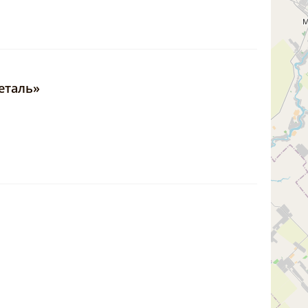
еталь»