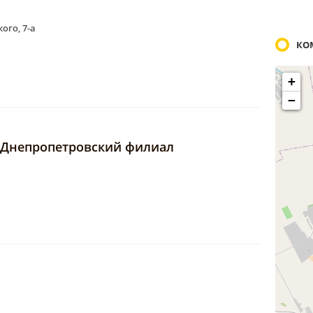
ого, 7-а
КО
+
−
 Днепропетровский филиал