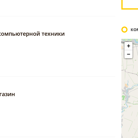
КО
 компьютерной техники
+
−
газин