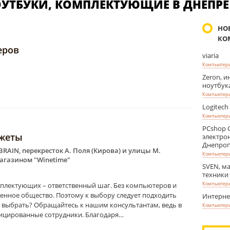
УТБУКИ, КОМПЛЕКТУЮЩИЕ В ДНЕПРЕ
НО
КО
еров
viaria
Компьютеры
Zeron, 
ноутбук
Компьютеры
Logitech
Компьютеры
PCshop 
джеты
электро
Днепроп
 BRAIN, перекресток А. Поля (Кирова) и улицы М.
Компьютеры
агазином "Winetime"
SVEN, м
техники
Компьютеры
плектующих – ответственный шаг. Без компьютеров и
енное общество. Поэтому к выбору следует подходить
Интернет
ь выбрать? Обращайтесь к нашим консультантам, ведь в
Компьютеры
ицированные сотрудники. Благодаря…