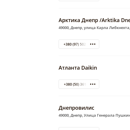
Арктика Днепр /Arktika Dne
49000, Днепр, улица Карла Либкнехта,
+380 (97) 502 13 75
Атланта Daikin
+380 (50) 3614821
Днепровилис
49000, Днепр, Улица Генерала Пушкин