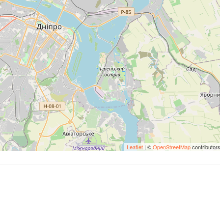
Leaflet
| ©
OpenStreetMap
contributor