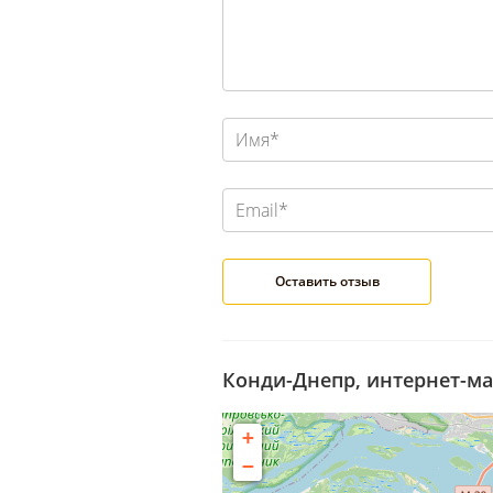
Конди-Днепр, интернет-ма
+
−