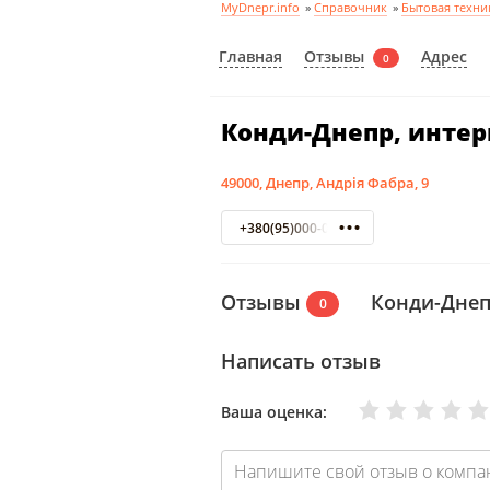
MyDnepr.info
»
Справочник
»
Бытовая техни
Отзывы
Главная
Адрес
0
Конди-Днепр, интер
49000, Днепр, Андрія Фабра, 9
+380(95)000-08-16
Отзывы
Конди-Днеп
0
Написать отзыв
Очень плохо
Нормально
Плохо
Хорошо
Отлично
Ваша оценка: