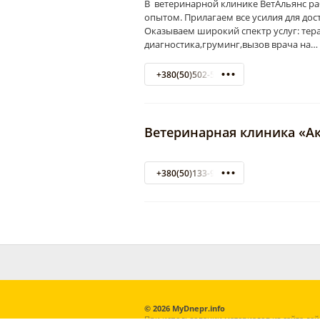
В ветеринарной клинике ВетАльянс р
опытом. Прилагаем все усилия для до
Оказываем широкий спектр услуг: тер
диагностика,груминг,вызов врача на…
+380(50)502-52-98
Ветеринарная клиника «А
+380(50)133-91-11
© 2026 MyDnepr.info
При использовании материалов из сайта дей