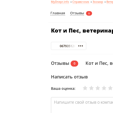
MyDnepr.info
»
Справочник
»
Зоомир
»
Вете
Отзывы
Главная
0
Кот и Пес, ветерин
0679351265
Отзывы
Кот и Пес, 
0
Написать отзыв
Очень плохо
Нормально
Плохо
Хорошо
Отлично
Ваша оценка: