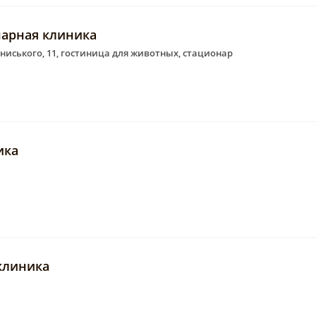
нарная клиника
ониського, 11, гостиница для животных, стационар
ика
клиника