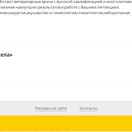
аботают ветеринарные врачи с высокой квалификацией и многолетним
стижения наилучших результатов в работе с Вашими питомцами.
апия,хирургия,акушерство и гинекология,стоматология,лабораторная
кела»
Реклама на сайте
Контакты
ствующая ссылка на источник обязательна.