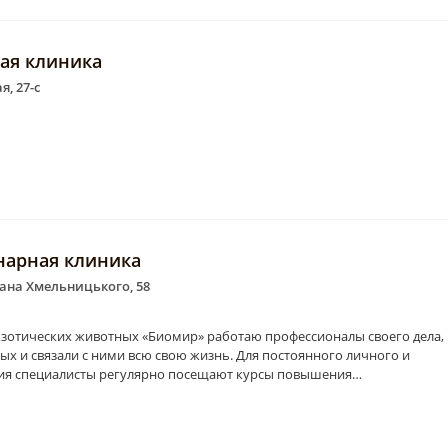
ная клиника
, 27-с
нарная клиника
дана Хмельницького, 58
кзотических животных «Биомир» работаю профессионалы своего дела,
х и связали с ними всю свою жизнь. Для постоянного личного и
ия специалисты регулярно посещают курсы повышения…