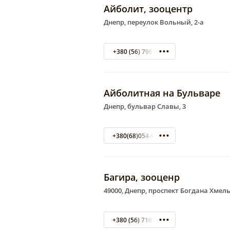
Айболит, зооцентр
Днепр, переулок Вольный, 2-а
+380 (56) 7963571
Айболитная на Бульваре
Днепр, бульвар Славы, 3
+380(68)054-94-32
Багира, зооценр
49000, Днепр, проспект Богдана Хмел
+380 (56) 716-70-07