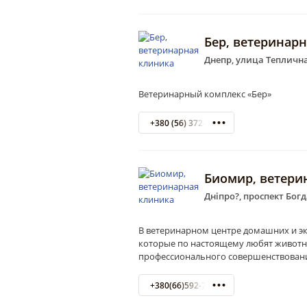
Бер, ветеринар
Днепр, улица Тепличная
Ветеринарный комплекс «Бер»
+380 (56) 372-98-48
Биомир, ветери
Дніпро?, проспект Бог
В ветеринарном центре домашних и э
которые по настоящему любят животны
профессионального совершенствован
+380(66)592-79-02