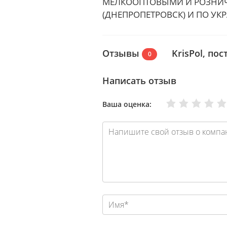
МЕЛКООПТОВЫМИ И РОЗНИЧ
(ДНЕПРОПЕТРОВСК) И ПО УК
Отзывы
KrisPol, по
0
Написать отзыв
Очень плохо
Нормально
Плохо
Хорошо
Отлично
Ваша оценка: