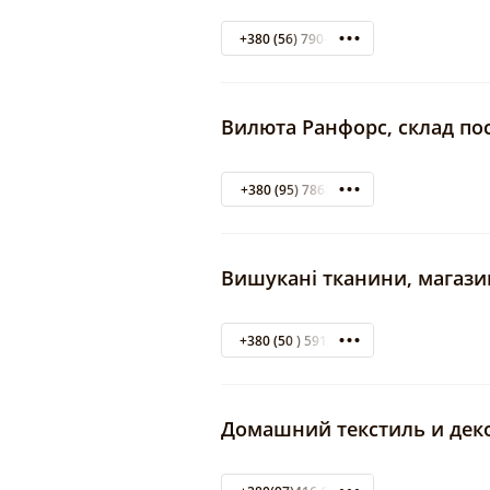
+380 (56) 790-32-89
Вилюта Ранфорс, склад по
+380 (95) 7868678
Вишукані тканини, магази
+380 (50 ) 591-65-63
Домашний текстиль и дек