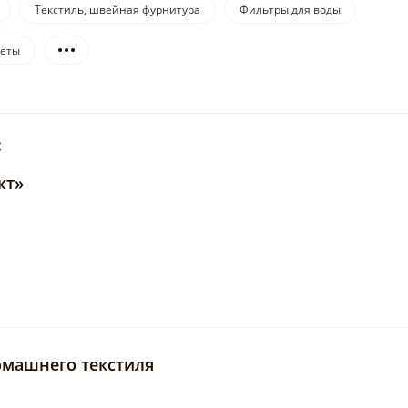
Текстиль, швейная фурнитура
Фильтры для воды
геты
:
кт»
домашнего текстиля