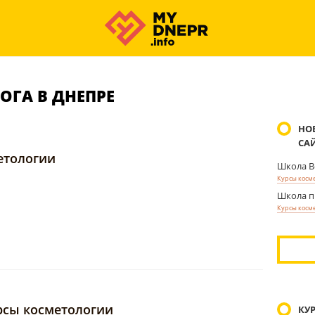
ОГА В ДНЕПРЕ
НО
СА
етологии
Школа В
Курсы косм
Школа п
Курсы косм
рсы косметологии
КУ