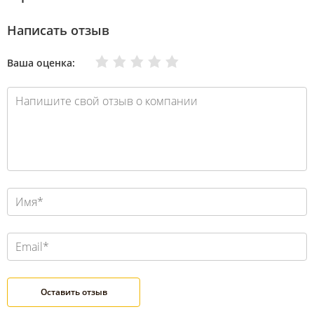
Написать отзыв
Очень плохо
Нормально
Плохо
Хорошо
Отлично
Ваша оценка: