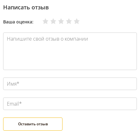
Написать отзыв
Очень плохо
Нормально
Плохо
Хорошо
Отлично
Ваша оценка: