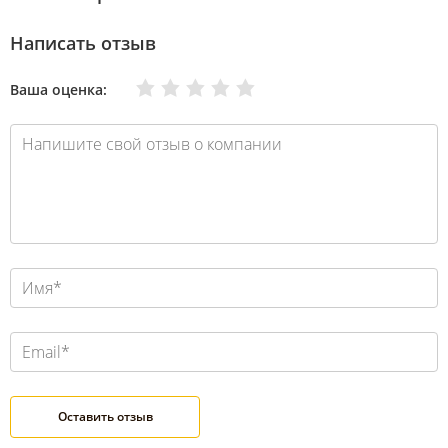
Написать отзыв
Очень плохо
Нормально
Плохо
Хорошо
Отлично
Ваша оценка: