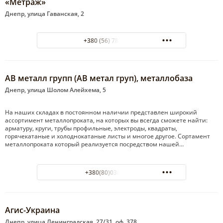
«Метраж»
Днепр, улица Гаванская, 2
+380 (56) 789-48-48
АВ металл групп (АВ метал груп), металлобаза
Днепр, улица Шолом Алейхема, 5
На наших складах в постоянном наличии представлен широкий
ассортимент металлопроката, на которых вы всегда сможете найти:
арматуру, круги, трубы профильные, электроды, квадраты,
горячекатаные и холоднокатаные листы и многое другое. Сортамент
металлопроката который реализуется посредством нашей…
+380(80)030-33-70
Агис-Украина
Днепр, улица Ленинградская, 27/31, оф. 378