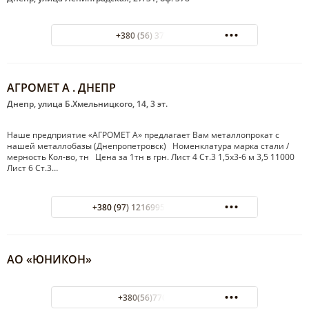
+380 (56) 377-45-56
АГРОМЕТ А . ДНЕПР
Днепр, улица Б.Хмельницкого, 14, 3 эт.
Наше предприятие «АГРОМЕТ А» предлагает Вам металлопрокат с
нашей металлобазы (Днепропетровск) Номенклатура марка стали /
мерность Кол-во, тн Цена за 1тн в грн. Лист 4 Ст.3 1,5х3-6 м 3,5 11000
Лист 6 Ст.3…
+380 (97) 1216995 056 7946026
АО «ЮНИКОН»
+380(56)770-03-48