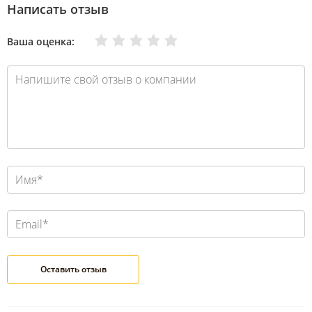
Написать отзыв
Очень плохо
Нормально
Плохо
Хорошо
Отлично
Ваша оценка: