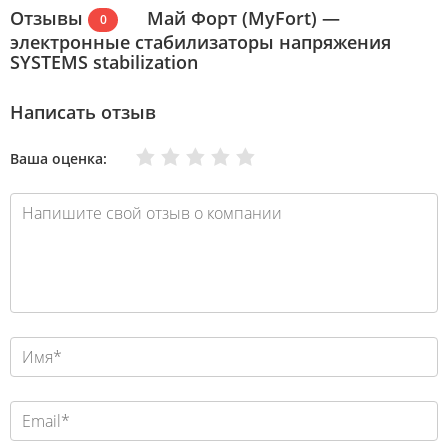
Отзывы
Май Форт (MyFort) —
0
электронные стабилизаторы напряжения
SYSTEMS stabilization
Написать отзыв
Очень плохо
Нормально
Плохо
Хорошо
Отлично
Ваша оценка: